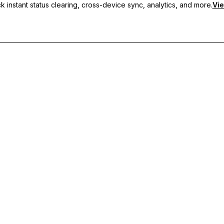
 instant status clearing, cross-device sync, analytics, and more.
Vie
s personnalisés, de la synchronisation multi-appareils et d'un support p