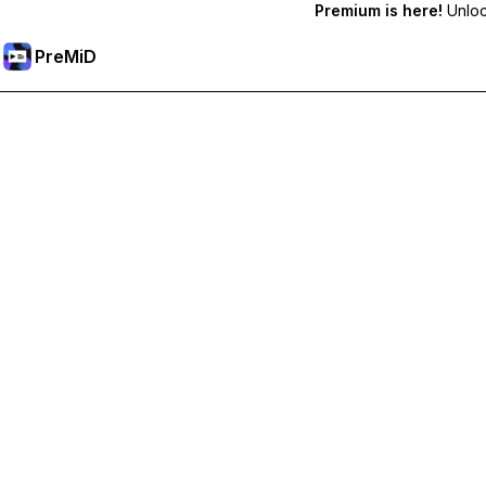
Premium is here!
Unlock
PreMiD
Débloquez les fonctionnalités Premium
Profitez de la réinitialisation instantanée du statut, de statut
Passer à Premium