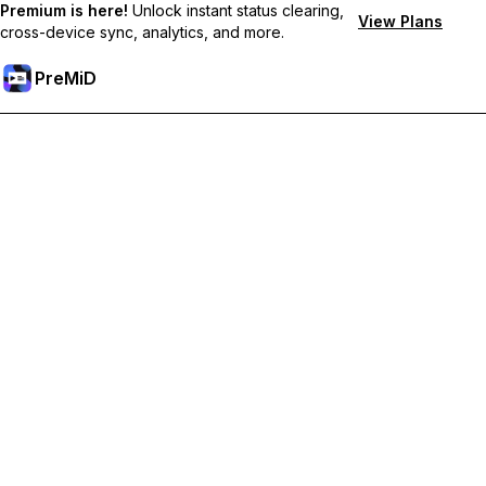
Premium is here!
Unlock instant status clearing,
View Plans
cross-device sync, analytics, and more.
PreMiD
Débloquez les fonctionnalités Premium
Profitez de la réinitialisation instantanée du statut, de statuts
personnalisés, de la synchronisation multi-appareils et d'un
support prioritaire
Passer à Premium