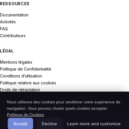
RESSOURCES
Documentation
Activités
FAQ
Contributeurs
LÉGAL
Mentions légales
Politique de Confidentialité
Conditions d’utilisation
Politique relative aux cookies
Droits de rétractation
Nous utilisons des cookies pour améliorer votre expérience de
navigation. Vous pouvez choisir quels cookies accepter.
Politique de Cookies
© 2026 Recodive. Tous droits réservés.
PreMiD est un projet de la société Recodive oHG, enregistrée en
Accept
Decline
Learn more and customize
Allemagne.