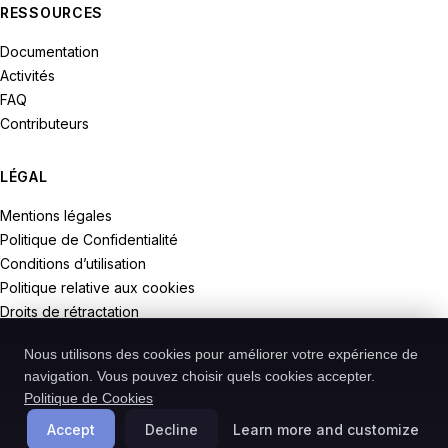
RESSOURCES
Documentation
Activités
FAQ
Contributeurs
LÉGAL
Mentions légales
Politique de Confidentialité
Conditions d’utilisation
Politique relative aux cookies
Droits de rétractation
Nous utilisons des cookies pour améliorer votre expérience de
navigation. Vous pouvez choisir quels cookies accepter.
Politique de Cookies
© 2026 Recodive. Tous droits réservés.
PreMiD est un projet de la société Recodive oHG, enregistrée en
Accept
Decline
Learn more and customize
Allemagne.