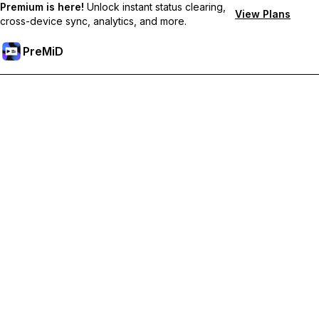
Premium is here!
Unlock instant status clearing,
View Plans
cross-device sync, analytics, and more.
PreMiD
Débloquez les fonctionnalités Premium
Profitez de la réinitialisation instantanée du statut, de statuts
personnalisés, de la synchronisation multi-appareils et d'un
support prioritaire
Passer à Premium