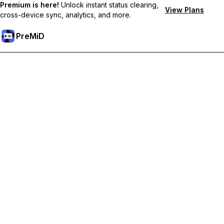
Premium is here!
Unlock instant status clearing,
View Plans
cross-device sync, analytics, and more.
PreMiD
Débloquez les fonctionnalités Premium
Profitez de la réinitialisation instantanée du statut, de statuts
personnalisés, de la synchronisation multi-appareils et d'un
support prioritaire
Passer à Premium