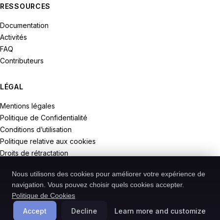
RESSOURCES
Documentation
Activités
FAQ
Contributeurs
LÉGAL
Mentions légales
Politique de Confidentialité
Conditions d’utilisation
Politique relative aux cookies
Droits de rétractation
Nous utilisons des cookies pour améliorer votre expérience de
navigation. Vous pouvez choisir quels cookies accepter.
Politique de Cookies
© 2026 Recodive. Tous droits réservés.
PreMiD est un projet de la société Recodive oHG, enregistrée en
Accept
Decline
Learn more and customize
Allemagne.