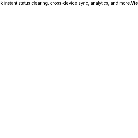
 instant status clearing, cross-device sync, analytics, and more.
Vie
s personnalisés, de la synchronisation multi-appareils et d'un support p