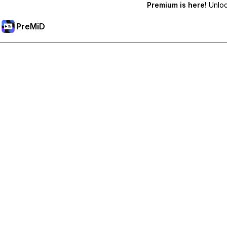
Premium is here!
Unlock
PreMiD
Débloquez les fonctionnalités Premium
Profitez de la réinitialisation instantanée du statut, de statut
Passer à Premium