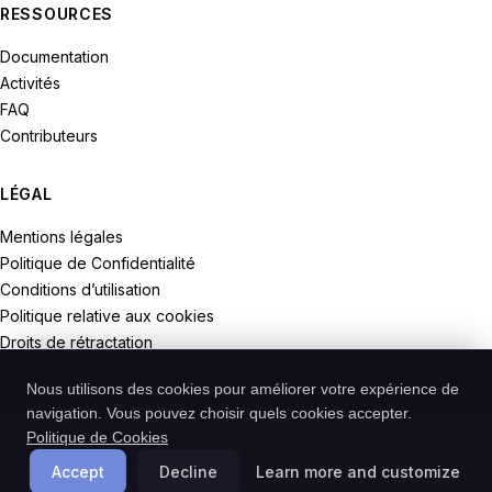
RESSOURCES
Documentation
Activités
FAQ
Contributeurs
LÉGAL
Mentions légales
Politique de Confidentialité
Conditions d’utilisation
Politique relative aux cookies
Droits de rétractation
Nous utilisons des cookies pour améliorer votre expérience de
navigation. Vous pouvez choisir quels cookies accepter.
Politique de Cookies
© 2026 Recodive. Tous droits réservés.
PreMiD est un projet de la société Recodive oHG, enregistrée en
Accept
Decline
Learn more and customize
Allemagne.