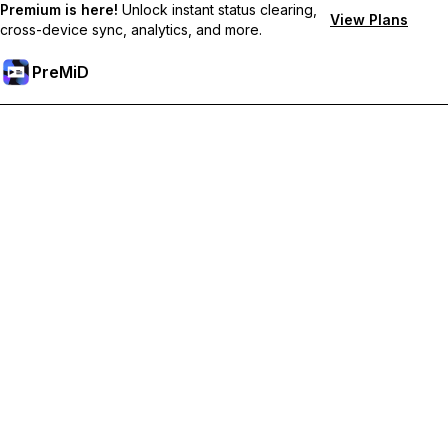
Premium is here!
Unlock instant status clearing,
View Plans
cross-device sync, analytics, and more.
PreMiD
Débloquez les fonctionnalités Premium
Profitez de la réinitialisation instantanée du statut, de statuts
personnalisés, de la synchronisation multi-appareils et d'un
support prioritaire
Passer à Premium