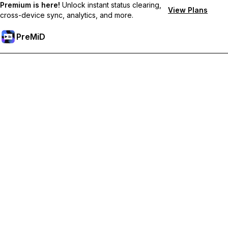
Premium is here!
Unlock instant status clearing,
View Plans
cross-device sync, analytics, and more.
PreMiD
Débloquez les fonctionnalités Premium
Profitez de la réinitialisation instantanée du statut, de statuts
personnalisés, de la synchronisation multi-appareils et d'un
support prioritaire
Passer à Premium