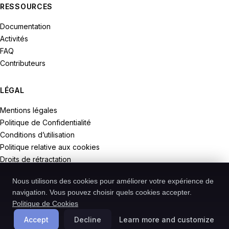
RESSOURCES
Documentation
Activités
FAQ
Contributeurs
LÉGAL
Mentions légales
Politique de Confidentialité
Conditions d’utilisation
Politique relative aux cookies
Droits de rétractation
Nous utilisons des cookies pour améliorer votre expérience de
navigation. Vous pouvez choisir quels cookies accepter.
Politique de Cookies
© 2026 Recodive. Tous droits réservés.
PreMiD est un projet de la société Recodive oHG, enregistrée en
Accept
Decline
Learn more and customize
Allemagne.