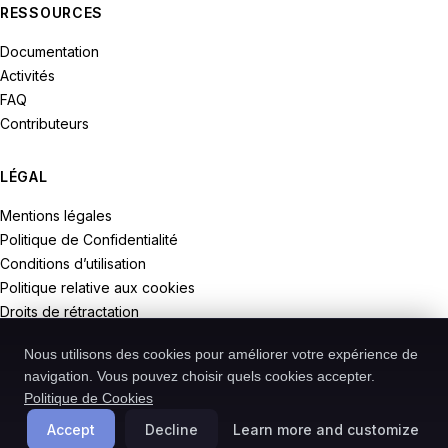
RESSOURCES
Documentation
Activités
FAQ
Contributeurs
LÉGAL
Mentions légales
Politique de Confidentialité
Conditions d’utilisation
Politique relative aux cookies
Droits de rétractation
Nous utilisons des cookies pour améliorer votre expérience de
navigation. Vous pouvez choisir quels cookies accepter.
Politique de Cookies
© 2026 Recodive. Tous droits réservés.
PreMiD est un projet de la société Recodive oHG, enregistrée en
Accept
Decline
Learn more and customize
Allemagne.