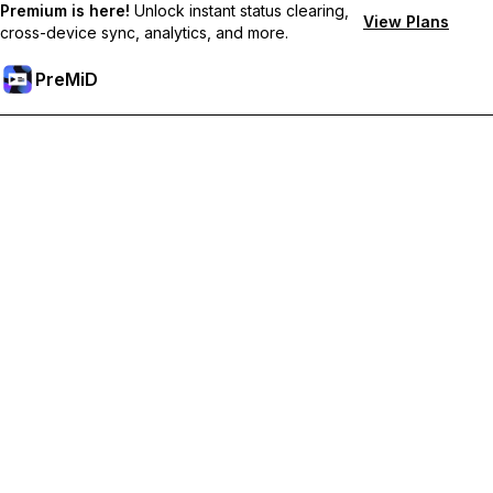
Premium is here!
Unlock instant status clearing,
View Plans
cross-device sync, analytics, and more.
PreMiD
Débloquez les fonctionnalités Premium
Profitez de la réinitialisation instantanée du statut, de statuts
personnalisés, de la synchronisation multi-appareils et d'un
support prioritaire
Passer à Premium