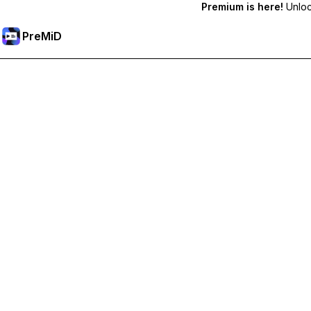
Premium is here!
Unlock
PreMiD
Débloquez les fonctionnalités Premium
Profitez de la réinitialisation instantanée du statut, de statut
Passer à Premium