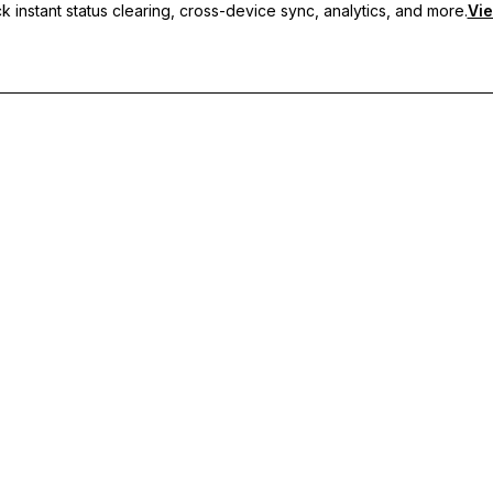
 instant status clearing, cross-device sync, analytics, and more.
Vie
s personnalisés, de la synchronisation multi-appareils et d'un support p