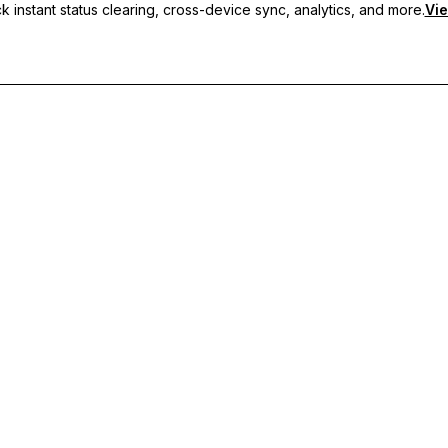
 instant status clearing, cross-device sync, analytics, and more.
Vie
s personnalisés, de la synchronisation multi-appareils et d'un support p