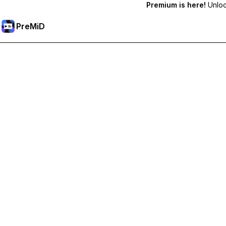
Premium is here!
Unlock
PreMiD
Débloquez les fonctionnalités Premium
Profitez de la réinitialisation instantanée du statut, de statut
Passer à Premium