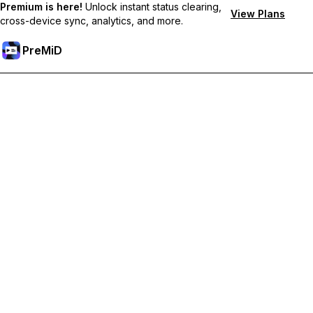
Premium is here!
Unlock instant status clearing,
View Plans
cross-device sync, analytics, and more.
PreMiD
Débloquez les fonctionnalités Premium
Profitez de la réinitialisation instantanée du statut, de statuts
personnalisés, de la synchronisation multi-appareils et d'un
support prioritaire
Passer à Premium