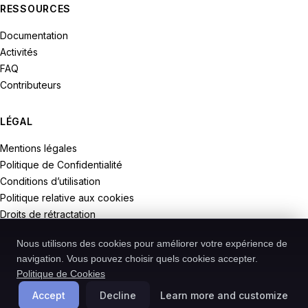
RESSOURCES
Documentation
Activités
FAQ
Contributeurs
LÉGAL
Mentions légales
Politique de Confidentialité
Conditions d’utilisation
Politique relative aux cookies
Droits de rétractation
Nous utilisons des cookies pour améliorer votre expérience de
navigation. Vous pouvez choisir quels cookies accepter.
Politique de Cookies
© 2026 Recodive. Tous droits réservés.
PreMiD est un projet de la société Recodive oHG, enregistrée en
Accept
Decline
Learn more and customize
Allemagne.