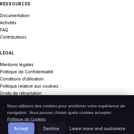
RESSOURCES
Documentation
Activités
FAQ
Contributeurs
LÉGAL
Mentions légales
Politique de Confidentialité
Conditions d’utilisation
Politique relative aux cookies
Droits de rétractation
Nous utilisons des cookies pour améliorer votre expérience de
navigation. Vous pouvez choisir quels cookies accepter.
Politique de Cookies
© 2026 Recodive. Tous droits réservés.
PreMiD est un projet de la société Recodive oHG, enregistrée en
Accept
Decline
Learn more and customize
Allemagne.