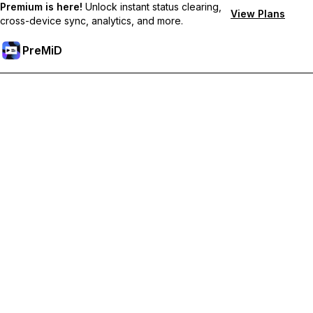
Premium is here!
Unlock instant status clearing,
View Plans
cross-device sync, analytics, and more.
PreMiD
Débloquez les fonctionnalités Premium
Profitez de la réinitialisation instantanée du statut, de statuts
personnalisés, de la synchronisation multi-appareils et d'un
support prioritaire
Passer à Premium