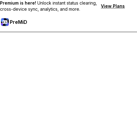
Premium is here!
Unlock instant status clearing,
View Plans
cross-device sync, analytics, and more.
PreMiD
Débloquez les fonctionnalités Premium
Profitez de la réinitialisation instantanée du statut, de statuts
personnalisés, de la synchronisation multi-appareils et d'un
support prioritaire
Passer à Premium