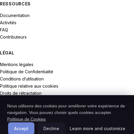
RESSOURCES
Documentation
Activités
FAQ
Contributeurs
LÉGAL
Mentions légales
Politique de Confidentialité
Conditions d’utilisation
Politique relative aux cookies
Droits de rétractation
Nous utilisons des cookies pour améliorer votre expérience de
navigation. Vous pouvez choisir quels cookies accepter.
Politique de Cookies
© 2026 Recodive. Tous droits réservés.
PreMiD est un projet de la société Recodive oHG, enregistrée en
Accept
Decline
Learn more and customize
Allemagne.