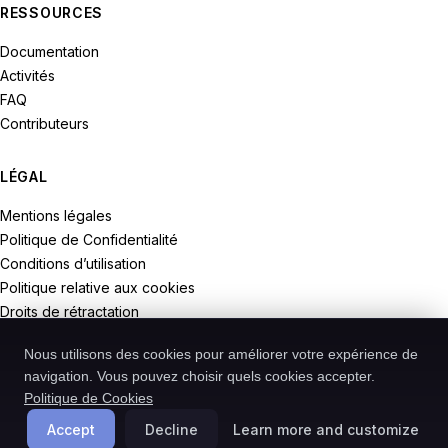
RESSOURCES
Documentation
Activités
FAQ
Contributeurs
LÉGAL
Mentions légales
Politique de Confidentialité
Conditions d’utilisation
Politique relative aux cookies
Droits de rétractation
Nous utilisons des cookies pour améliorer votre expérience de
navigation. Vous pouvez choisir quels cookies accepter.
Politique de Cookies
© 2026 Recodive. Tous droits réservés.
PreMiD est un projet de la société Recodive oHG, enregistrée en
Accept
Decline
Learn more and customize
Allemagne.