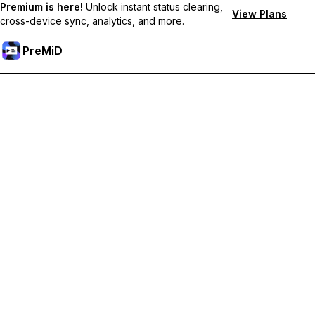
Premium is here!
Unlock instant status clearing,
View Plans
cross-device sync, analytics, and more.
PreMiD
Débloquez les fonctionnalités Premium
Profitez de la réinitialisation instantanée du statut, de statuts
personnalisés, de la synchronisation multi-appareils et d'un
support prioritaire
Passer à Premium