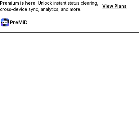
Premium is here!
Unlock instant status clearing,
View Plans
cross-device sync, analytics, and more.
PreMiD
Débloquez les fonctionnalités Premium
Profitez de la réinitialisation instantanée du statut, de statuts
personnalisés, de la synchronisation multi-appareils et d'un
support prioritaire
Passer à Premium