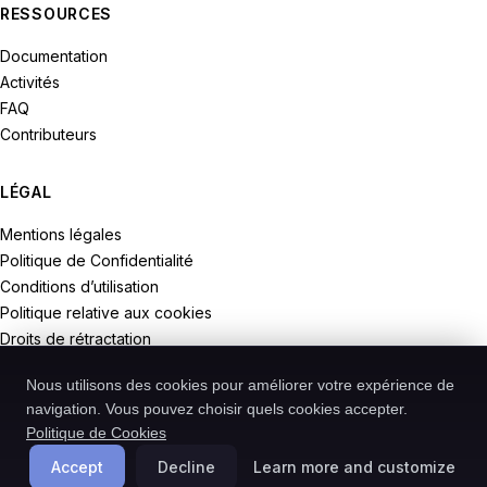
RESSOURCES
Documentation
Activités
FAQ
Contributeurs
LÉGAL
Mentions légales
Politique de Confidentialité
Conditions d’utilisation
Politique relative aux cookies
Droits de rétractation
Nous utilisons des cookies pour améliorer votre expérience de
navigation. Vous pouvez choisir quels cookies accepter.
Politique de Cookies
© 2026 Recodive. Tous droits réservés.
PreMiD est un projet de la société Recodive oHG, enregistrée en
Accept
Decline
Learn more and customize
Allemagne.