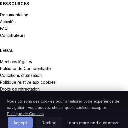
RESSOURCES
Documentation
Activités
FAQ
Contributeurs
LÉGAL
Mentions légales
Politique de Confidentialité
Conditions d’utilisation
Politique relative aux cookies
Droits de rétractation
Nous utilisons des cookies pour améliorer votre expérience de
navigation. Vous pouvez choisir quels cookies accepter.
Politique de Cookies
© 2026 Recodive. Tous droits réservés.
PreMiD est un projet de la société Recodive oHG, enregistrée en
Accept
Decline
Learn more and customize
Allemagne.