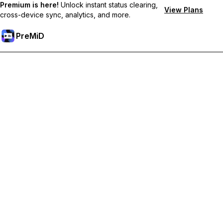
Premium is here!
Unlock instant status clearing,
View Plans
cross-device sync, analytics, and more.
PreMiD
Débloquez les fonctionnalités Premium
Profitez de la réinitialisation instantanée du statut, de statuts
personnalisés, de la synchronisation multi-appareils et d'un
support prioritaire
Passer à Premium