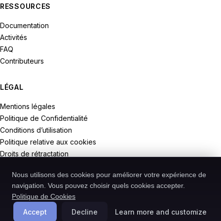
RESSOURCES
Documentation
Activités
FAQ
Contributeurs
LÉGAL
Mentions légales
Politique de Confidentialité
Conditions d’utilisation
Politique relative aux cookies
Droits de rétractation
Nous utilisons des cookies pour améliorer votre expérience de
navigation. Vous pouvez choisir quels cookies accepter.
Politique de Cookies
© 2026 Recodive. Tous droits réservés.
PreMiD est un projet de la société Recodive oHG, enregistrée en
Accept
Decline
Learn more and customize
Allemagne.