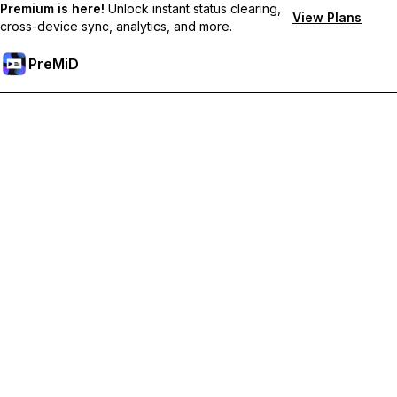
Premium is here!
Unlock instant status clearing,
View Plans
cross-device sync, analytics, and more.
PreMiD
Débloquez les fonctionnalités Premium
Profitez de la réinitialisation instantanée du statut, de statuts
personnalisés, de la synchronisation multi-appareils et d'un
support prioritaire
Passer à Premium