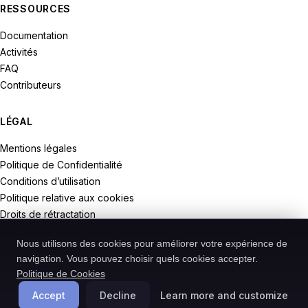
RESSOURCES
Documentation
Activités
FAQ
Contributeurs
LÉGAL
Mentions légales
Politique de Confidentialité
Conditions d’utilisation
Politique relative aux cookies
Droits de rétractation
Nous utilisons des cookies pour améliorer votre expérience de
navigation. Vous pouvez choisir quels cookies accepter.
Politique de Cookies
© 2026 Recodive. Tous droits réservés.
PreMiD est un projet de la société Recodive oHG, enregistrée en
Accept
Decline
Learn more and customize
Allemagne.