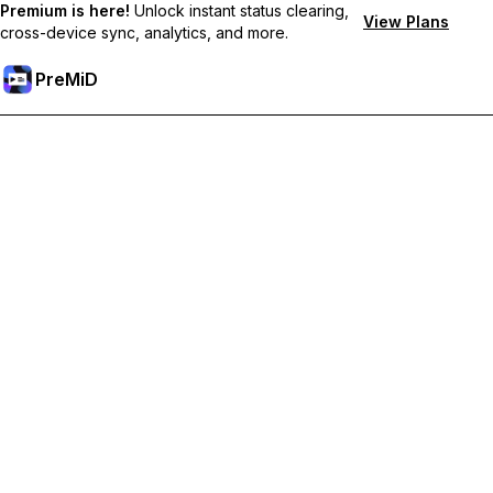
Premium is here!
Unlock instant status clearing,
View Plans
cross-device sync, analytics, and more.
PreMiD
Débloquez les fonctionnalités Premium
Profitez de la réinitialisation instantanée du statut, de statuts
personnalisés, de la synchronisation multi-appareils et d'un
support prioritaire
Passer à Premium