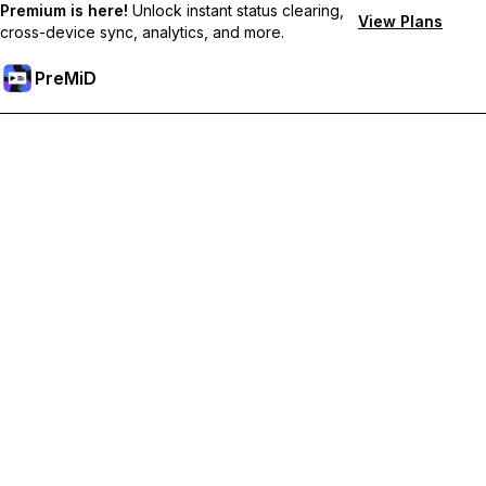
Premium is here!
Unlock instant status clearing,
View Plans
cross-device sync, analytics, and more.
PreMiD
Débloquez les fonctionnalités Premium
Profitez de la réinitialisation instantanée du statut, de statuts
personnalisés, de la synchronisation multi-appareils et d'un
support prioritaire
Passer à Premium