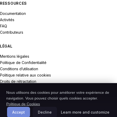
RESSOURCES
Documentation
Activités
FAQ
Contributeurs
LÉGAL
Mentions légales
Politique de Confidentialité
Conditions d’utilisation
Politique relative aux cookies
Droits de rétractation
Nous utilisons des cookies pour améliorer votre expérience de
navigation. Vous pouvez choisir quels cookies accepter.
Politique de Cookies
© 2026 Recodive. Tous droits réservés.
PreMiD est un projet de la société Recodive oHG, enregistrée en
Accept
Decline
Learn more and customize
Allemagne.