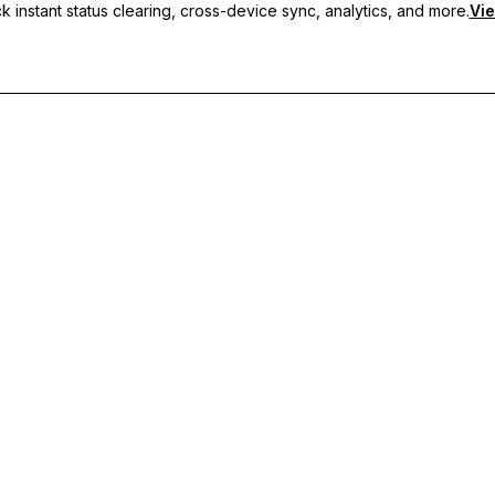
 instant status clearing, cross-device sync, analytics, and more.
Vie
s personnalisés, de la synchronisation multi-appareils et d'un support p