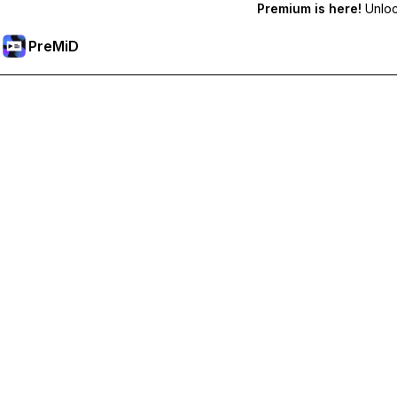
Premium is here!
Unlock
PreMiD
Débloquez les fonctionnalités Premium
Profitez de la réinitialisation instantanée du statut, de statut
Passer à Premium