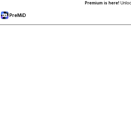
Premium is here!
Unlock
PreMiD
Débloquez les fonctionnalités Premium
Profitez de la réinitialisation instantanée du statut, de statut
Passer à Premium