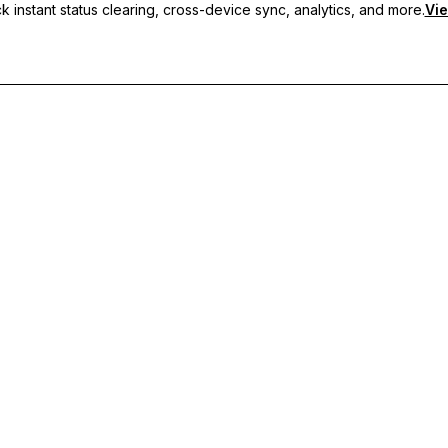
 instant status clearing, cross-device sync, analytics, and more.
Vie
s personnalisés, de la synchronisation multi-appareils et d'un support p