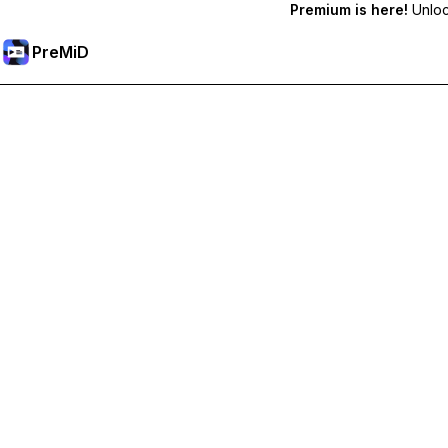
Premium is here!
Unlock
PreMiD
Premium-Funktionen freischalten
Bekomme sofortige Statuslöschung, benutzerdefinierte Stat
Hol dir Premium