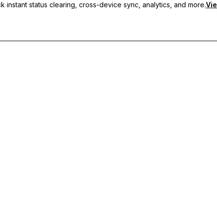
 instant status clearing, cross-device sync, analytics, and more.
Vie
usmeldungen, geräteübergreifende Synchronisierung und priorisier