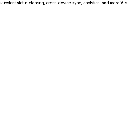
 instant status clearing, cross-device sync, analytics, and more.
Vie
usmeldungen, geräteübergreifende Synchronisierung und priorisier