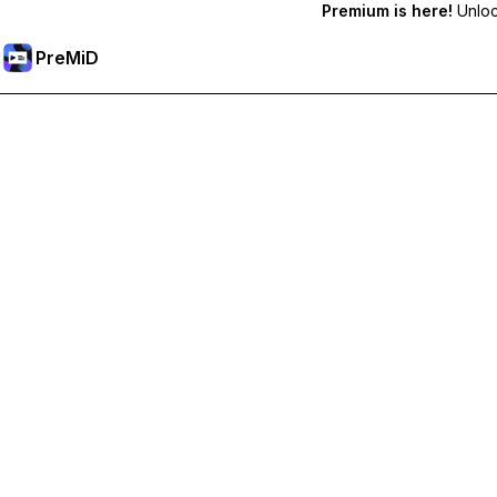
Premium is here!
Unlock
PreMiD
Premium-Funktionen freischalten
Bekomme sofortige Statuslöschung, benutzerdefinierte Stat
Hol dir Premium