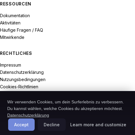
RESSOURCEN
Dokumentation
Aktivitäten
Häufige Fragen / FAQ
Mitwirkende
RECHTLICHES
Impressum
Datenschutzerklärung
Nutzungsbedingungen
Cookies-Richtlinien
Widerrufsrecht
Wir verwenden Cookies, um dein Surferlebnis zu verbessern.
Du kannst wählen, welche Cookies du akzeptieren möchtest.
Datenschutzerklärung
© 2026-Recodive. Alle Rechte vorbehalten.
Accept
Decline
Learn more and customize
PreMiD ist ein in Deutschland registriertes Projekt von Recodive oHG.
Cookies verwalten
Deutsch