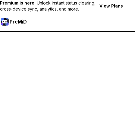
Premium is here!
Unlock instant status clearing,
View Plans
cross-device sync, analytics, and more.
PreMiD
Premium-Funktionen freischalten
Bekomme sofortige Statuslöschung, benutzerdefinierte
Statusmeldungen, geräteübergreifende Synchronisierung und
priorisierten Support
Hol dir Premium