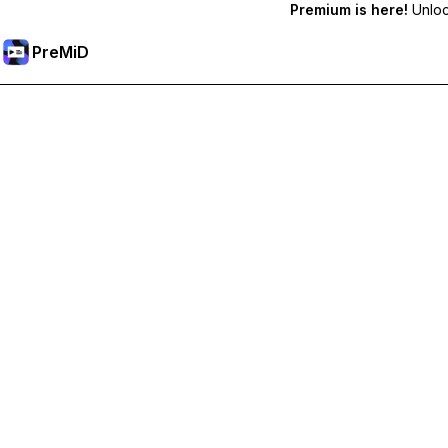
Premium is here!
Unlock
PreMiD
Premium-Funktionen freischalten
Bekomme sofortige Statuslöschung, benutzerdefinierte Stat
Hol dir Premium