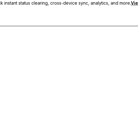
 instant status clearing, cross-device sync, analytics, and more.
Vie
usmeldungen, geräteübergreifende Synchronisierung und priorisier