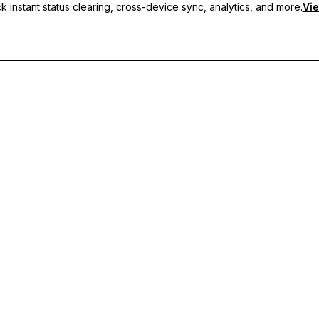
 instant status clearing, cross-device sync, analytics, and more.
Vie
usmeldungen, geräteübergreifende Synchronisierung und priorisier