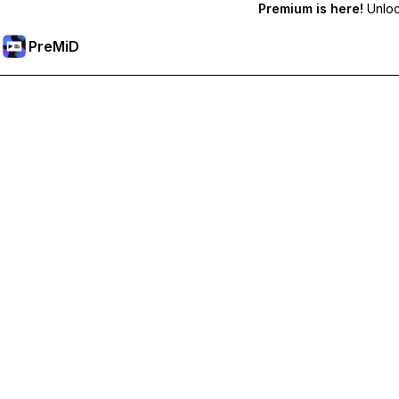
Premium is here!
Unlock
PreMiD
Premium-Funktionen freischalten
Bekomme sofortige Statuslöschung, benutzerdefinierte Stat
Hol dir Premium