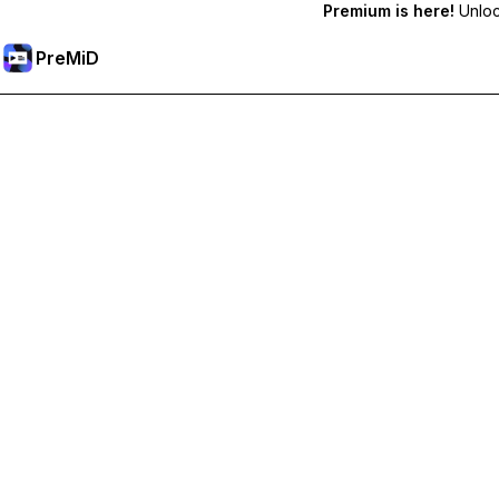
Premium is here!
Unlock
PreMiD
Premium-Funktionen freischalten
Bekomme sofortige Statuslöschung, benutzerdefinierte Stat
Hol dir Premium