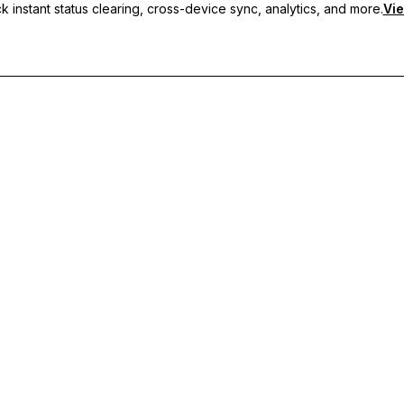
 instant status clearing, cross-device sync, analytics, and more.
Vie
usmeldungen, geräteübergreifende Synchronisierung und priorisier