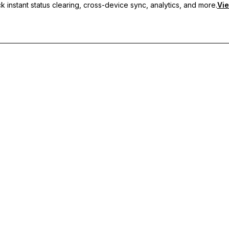
 instant status clearing, cross-device sync, analytics, and more.
Vie
usmeldungen, geräteübergreifende Synchronisierung und priorisier