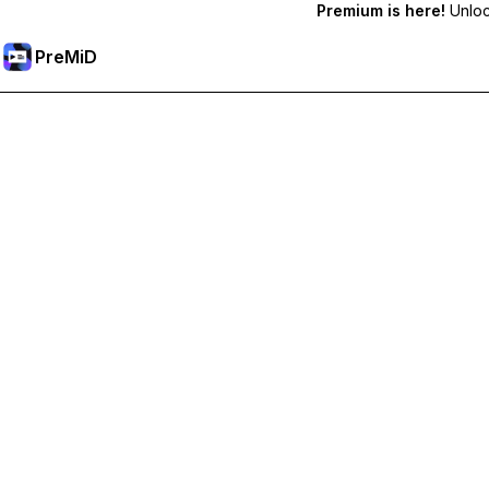
Premium is here!
Unlock
PreMiD
Premium-Funktionen freischalten
Bekomme sofortige Statuslöschung, benutzerdefinierte Stat
Hol dir Premium