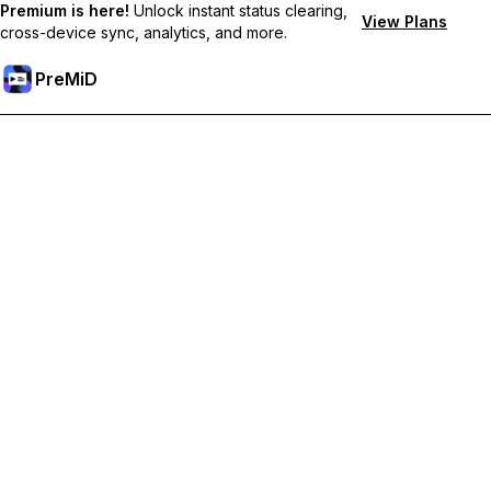
Premium is here!
Unlock instant status clearing,
View Plans
cross-device sync, analytics, and more.
PreMiD
Premium-Funktionen freischalten
Bekomme sofortige Statuslöschung, benutzerdefinierte
Statusmeldungen, geräteübergreifende Synchronisierung und
priorisierten Support
Hol dir Premium