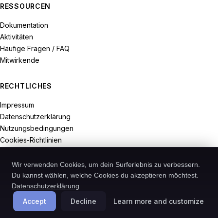
RESSOURCEN
Dokumentation
Aktivitäten
Häufige Fragen / FAQ
Mitwirkende
RECHTLICHES
Impressum
Datenschutzerklärung
Nutzungsbedingungen
Cookies-Richtlinien
Widerrufsrecht
Wir verwenden Cookies, um dein Surferlebnis zu verbessern.
Du kannst wählen, welche Cookies du akzeptieren möchtest.
Datenschutzerklärung
© 2026-Recodive. Alle Rechte vorbehalten.
Accept
Decline
Learn more and customize
PreMiD ist ein in Deutschland registriertes Projekt von Recodive oHG.
Cookies verwalten
Deutsch