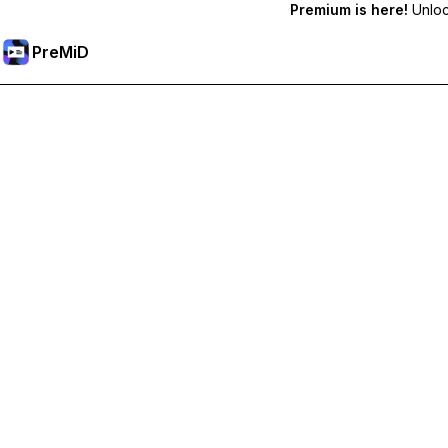
Premium is here!
Unlock
PreMiD
Premium-Funktionen freischalten
Bekomme sofortige Statuslöschung, benutzerdefinierte Stat
Hol dir Premium