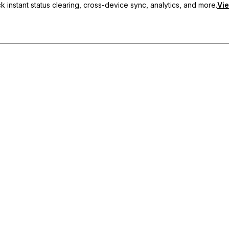
 instant status clearing, cross-device sync, analytics, and more.
Vie
usmeldungen, geräteübergreifende Synchronisierung und priorisier