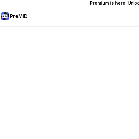
Premium is here!
Unlock
PreMiD
Premium-Funktionen freischalten
Bekomme sofortige Statuslöschung, benutzerdefinierte Stat
Hol dir Premium