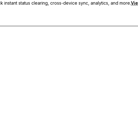
 instant status clearing, cross-device sync, analytics, and more.
Vie
usmeldungen, geräteübergreifende Synchronisierung und priorisier