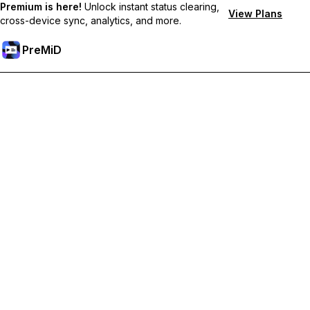
Premium is here!
Unlock instant status clearing,
View Plans
cross-device sync, analytics, and more.
PreMiD
Premium-Funktionen freischalten
Bekomme sofortige Statuslöschung, benutzerdefinierte
Statusmeldungen, geräteübergreifende Synchronisierung und
priorisierten Support
Hol dir Premium