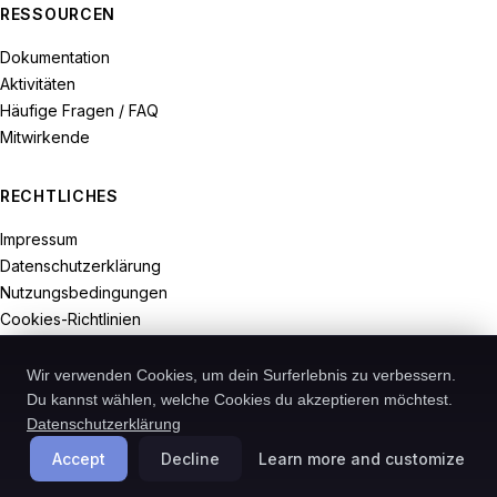
RESSOURCEN
Dokumentation
Aktivitäten
Häufige Fragen / FAQ
Mitwirkende
RECHTLICHES
Impressum
Datenschutzerklärung
Nutzungsbedingungen
Cookies-Richtlinien
Widerrufsrecht
Wir verwenden Cookies, um dein Surferlebnis zu verbessern.
Du kannst wählen, welche Cookies du akzeptieren möchtest.
Datenschutzerklärung
© 2026-Recodive. Alle Rechte vorbehalten.
Accept
Decline
Learn more and customize
PreMiD ist ein in Deutschland registriertes Projekt von Recodive oHG.
Cookies verwalten
Deutsch