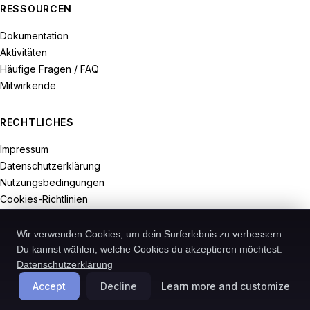
RESSOURCEN
Dokumentation
Aktivitäten
Häufige Fragen / FAQ
Mitwirkende
RECHTLICHES
Impressum
Datenschutzerklärung
Nutzungsbedingungen
Cookies-Richtlinien
Widerrufsrecht
Wir verwenden Cookies, um dein Surferlebnis zu verbessern.
Du kannst wählen, welche Cookies du akzeptieren möchtest.
Datenschutzerklärung
© 2026-Recodive. Alle Rechte vorbehalten.
Accept
Decline
Learn more and customize
PreMiD ist ein in Deutschland registriertes Projekt von Recodive oHG.
Cookies verwalten
Deutsch