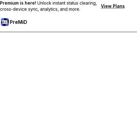
Premium is here!
Unlock instant status clearing,
View Plans
cross-device sync, analytics, and more.
PreMiD
Premium-Funktionen freischalten
Bekomme sofortige Statuslöschung, benutzerdefinierte
Statusmeldungen, geräteübergreifende Synchronisierung und
priorisierten Support
Hol dir Premium