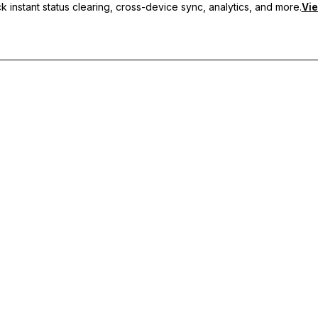
 instant status clearing, cross-device sync, analytics, and more.
Vie
usmeldungen, geräteübergreifende Synchronisierung und priorisier