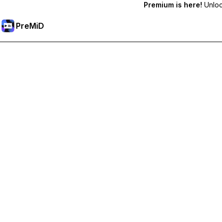
Premium is here!
Unlock
PreMiD
Premium-Funktionen freischalten
Bekomme sofortige Statuslöschung, benutzerdefinierte Stat
Hol dir Premium