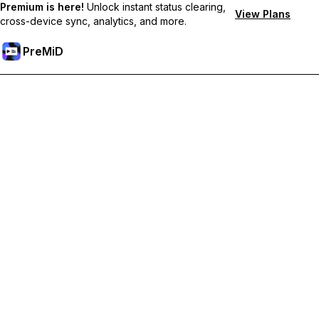
Premium is here!
Unlock instant status clearing,
View Plans
cross-device sync, analytics, and more.
PreMiD
Premium-Funktionen freischalten
Bekomme sofortige Statuslöschung, benutzerdefinierte
Statusmeldungen, geräteübergreifende Synchronisierung und
priorisierten Support
Hol dir Premium