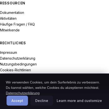
RESSOURCEN
Dokumentation
Aktivitäten
Häufige Fragen / FAQ
Mitwirkende
RECHTLICHES
Impressum
Datenschutzerklärung
Nutzungsbedingungen
Cookies-Richtlinien
Widerrufsrecht
Wir verwenden Cookies, um dein Surferlebnis zu verbessern.
Du kannst wählen, welche Cookies du akzeptieren möchtest.
Datenschutzerklärung
© 2026-Recodive. Alle Rechte vorbehalten.
Accept
Decline
Learn more and customize
PreMiD ist ein in Deutschland registriertes Projekt von Recodive oHG.
Cookies verwalten
Deutsch