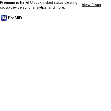
Premium is here!
Unlock instant status clearing,
View Plans
cross-device sync, analytics, and more.
PreMiD
Premium-Funktionen freischalten
Bekomme sofortige Statuslöschung, benutzerdefinierte
Statusmeldungen, geräteübergreifende Synchronisierung und
priorisierten Support
Hol dir Premium