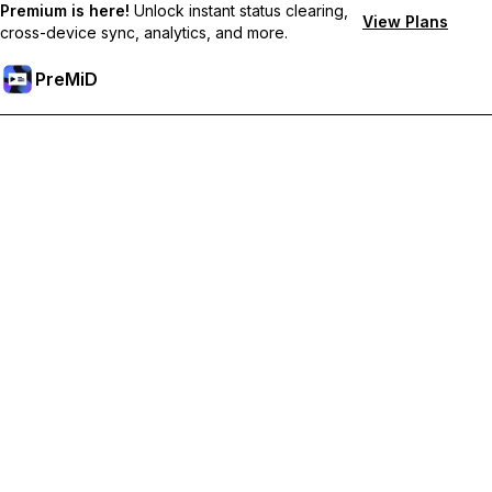
Premium is here!
Unlock instant status clearing,
View Plans
cross-device sync, analytics, and more.
PreMiD
Premium-Funktionen freischalten
Bekomme sofortige Statuslöschung, benutzerdefinierte
Statusmeldungen, geräteübergreifende Synchronisierung und
priorisierten Support
Hol dir Premium