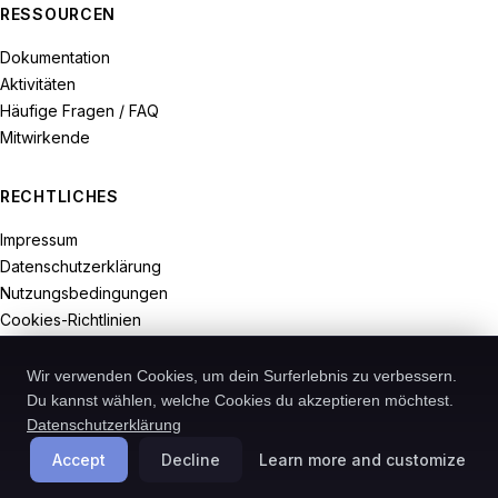
RESSOURCEN
Dokumentation
Aktivitäten
Häufige Fragen / FAQ
Mitwirkende
RECHTLICHES
Impressum
Datenschutzerklärung
Nutzungsbedingungen
Cookies-Richtlinien
Widerrufsrecht
Wir verwenden Cookies, um dein Surferlebnis zu verbessern.
Du kannst wählen, welche Cookies du akzeptieren möchtest.
Datenschutzerklärung
© 2026-Recodive. Alle Rechte vorbehalten.
Accept
Decline
Learn more and customize
PreMiD ist ein in Deutschland registriertes Projekt von Recodive oHG.
Cookies verwalten
Deutsch