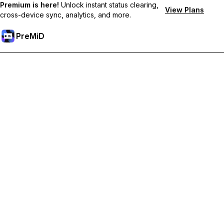
Premium is here!
Unlock instant status clearing,
View Plans
cross-device sync, analytics, and more.
PreMiD
Отключи Premium Функции
Получи незабавно изчистване на статуса,
персонализирани статуси, синхронизация между
устройства и приоритетна поддръжка