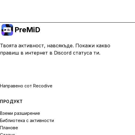
Премини към Premium
PreMiD
Твоята активност, навсякъде. Покажи какво
правиш в интернет в Discord статуса ти.
Направено с
от Recodive
ПРОДУКТ
Вземи разширение
Библиотека с активности
Планове
Статус