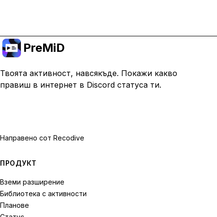
Премини към Premium
PreMiD
Твоята активност, навсякъде. Покажи какво
правиш в интернет в Discord статуса ти.
Направено с
от Recodive
ПРОДУКТ
Вземи разширение
Библиотека с активности
Планове
Статус