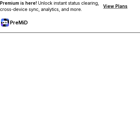
Premium is here!
Unlock instant status clearing,
View Plans
cross-device sync, analytics, and more.
PreMiD
Отключи Premium Функции
Получи незабавно изчистване на статуса,
персонализирани статуси, синхронизация между
устройства и приоритетна поддръжка