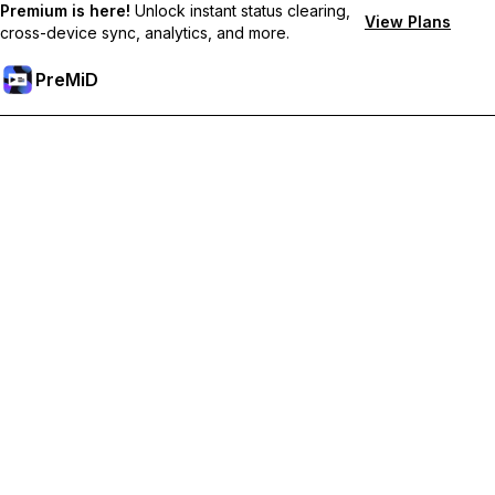
Premium is here!
Unlock instant status clearing,
View Plans
cross-device sync, analytics, and more.
PreMiD
Отключи Premium Функции
Получи незабавно изчистване на статуса,
персонализирани статуси, синхронизация между
устройства и приоритетна поддръжка