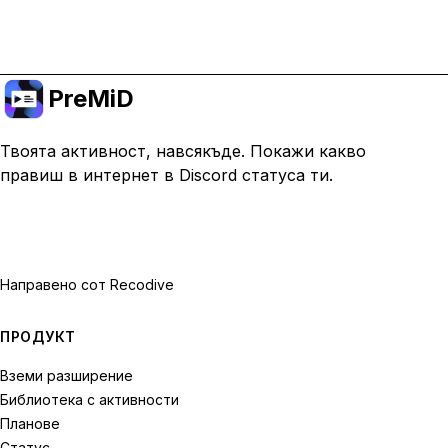
Премини към Premium
PreMiD
Твоята активност, навсякъде. Покажи какво
правиш в интернет в Discord статуса ти.
Направено с
от Recodive
ПРОДУКТ
Вземи разширение
Библиотека с активности
Планове
Статус