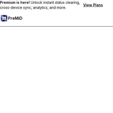
Premium is here!
Unlock instant status clearing,
View Plans
cross-device sync, analytics, and more.
PreMiD
Отключи Premium Функции
Получи незабавно изчистване на статуса,
персонализирани статуси, синхронизация между
устройства и приоритетна поддръжка