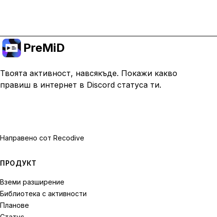
Премини към Premium
PreMiD
Твоята активност, навсякъде. Покажи какво
правиш в интернет в Discord статуса ти.
Направено с
от Recodive
ПРОДУКТ
Вземи разширение
Библиотека с активности
Планове
Статус