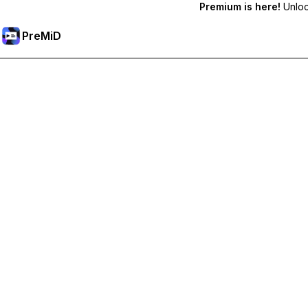
Premium is here!
Unlock
PreMiD
Отключи Premium Функции
Получи незабавно изчистване на статуса, персонализи
Премини към Premium
Всички Категории
Най-популярни