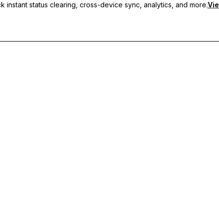
 instant status clearing, cross-device sync, analytics, and more.
Vie
рани статуси, синхронизация между устройства и приоритетн