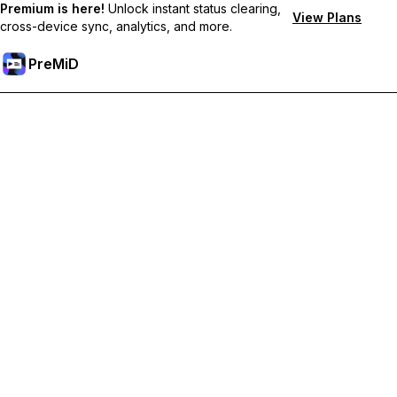
Premium is here!
Unlock instant status clearing,
View Plans
cross-device sync, analytics, and more.
PreMiD
Отключи Premium Функции
Получи незабавно изчистване на статуса,
персонализирани статуси, синхронизация между
устройства и приоритетна поддръжка