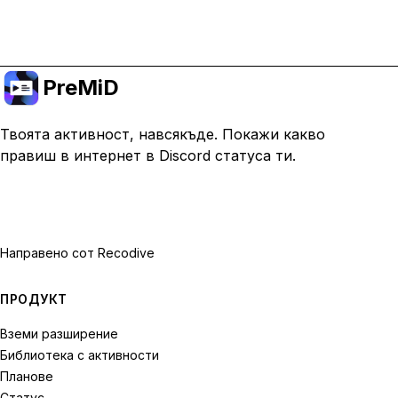
Премини към Premium
PreMiD
Твоята активност, навсякъде. Покажи какво
правиш в интернет в Discord статуса ти.
Направено с
от Recodive
ПРОДУКТ
Вземи разширение
Библиотека с активности
Планове
Статус