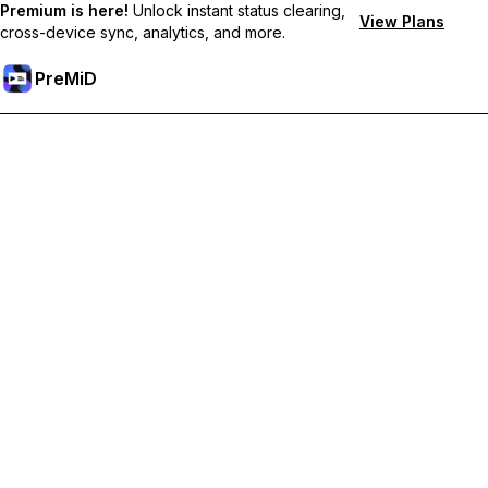
Premium is here!
Unlock instant status clearing,
View Plans
cross-device sync, analytics, and more.
PreMiD
Отключи Premium Функции
Получи незабавно изчистване на статуса,
персонализирани статуси, синхронизация между
устройства и приоритетна поддръжка