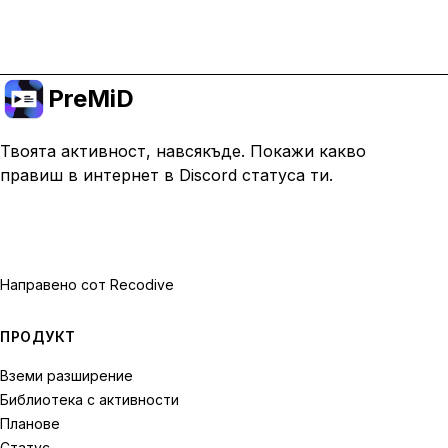
Премини към Premium
PreMiD
Твоята активност, навсякъде. Покажи какво
правиш в интернет в Discord статуса ти.
Направено с
от Recodive
ПРОДУКТ
Вземи разширение
Библиотека с активности
Планове
Статус