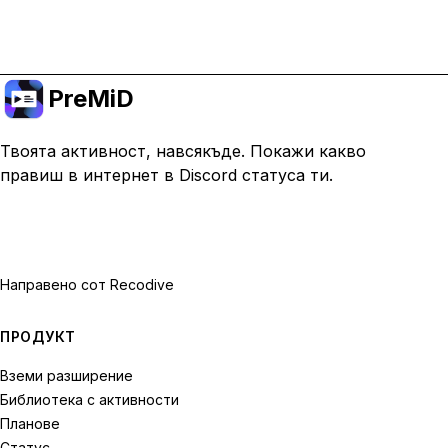
Премини към Premium
PreMiD
Твоята активност, навсякъде. Покажи какво
правиш в интернет в Discord статуса ти.
Направено с
от Recodive
ПРОДУКТ
Вземи разширение
Библиотека с активности
Планове
Статус