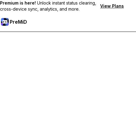
Premium is here!
Unlock instant status clearing,
View Plans
cross-device sync, analytics, and more.
PreMiD
Отключи Premium Функции
Получи незабавно изчистване на статуса,
персонализирани статуси, синхронизация между
устройства и приоритетна поддръжка