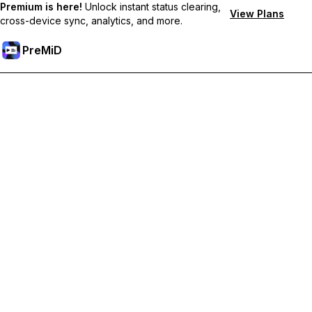
Premium is here!
Unlock instant status clearing,
View Plans
cross-device sync, analytics, and more.
PreMiD
Отключи Premium Функции
Получи незабавно изчистване на статуса,
персонализирани статуси, синхронизация между
устройства и приоритетна поддръжка