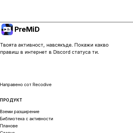
Премини към Premium
PreMiD
Твоята активност, навсякъде. Покажи какво
правиш в интернет в Discord статуса ти.
Направено с
от Recodive
ПРОДУКТ
Вземи разширение
Библиотека с активности
Планове
Статус