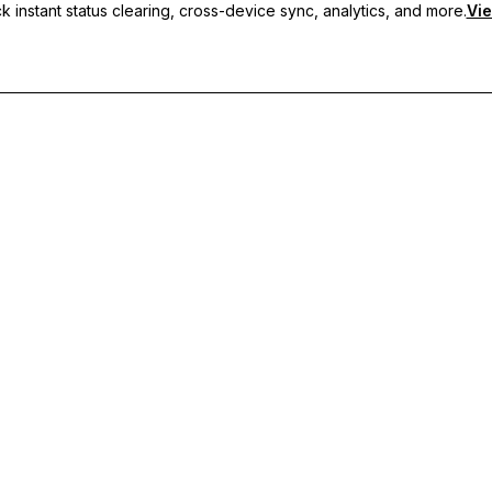
 instant status clearing, cross-device sync, analytics, and more.
Vie
рани статуси, синхронизация между устройства и приоритетн