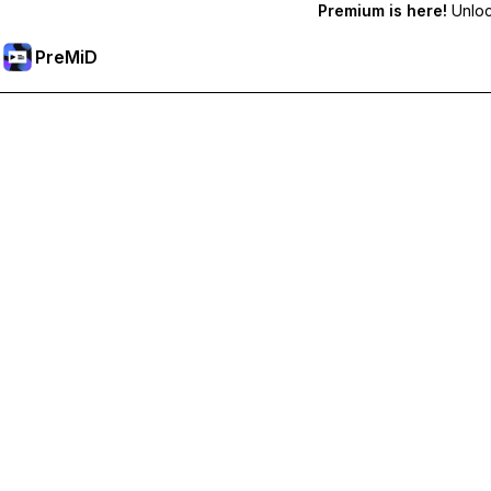
Premium is here!
Unlock
PreMiD
Отключи Premium Функции
Получи незабавно изчистване на статуса, персонализи
Премини към Premium
Всички Категории
Най-популярни