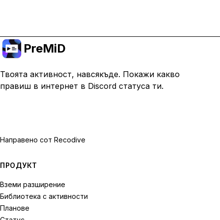
Премини към Premium
PreMiD
Твоята активност, навсякъде. Покажи какво
правиш в интернет в Discord статуса ти.
Направено с
от Recodive
ПРОДУКТ
Вземи разширение
Библиотека с активности
Планове
Статус