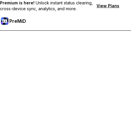
Premium is here!
Unlock instant status clearing,
View Plans
cross-device sync, analytics, and more.
PreMiD
Отключи Premium Функции
Получи незабавно изчистване на статуса,
персонализирани статуси, синхронизация между
устройства и приоритетна поддръжка