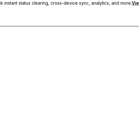
 instant status clearing, cross-device sync, analytics, and more.
Vie
рани статуси, синхронизация между устройства и приоритетн