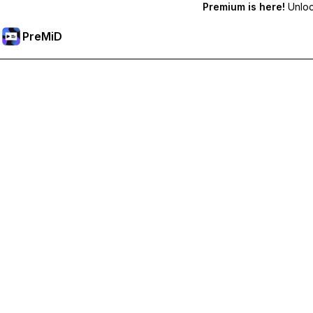
Premium is here!
Unlock
PreMiD
Отключи Premium Функции
Получи незабавно изчистване на статуса, персонализи
Премини към Premium
Всички Категории
Най-популярни