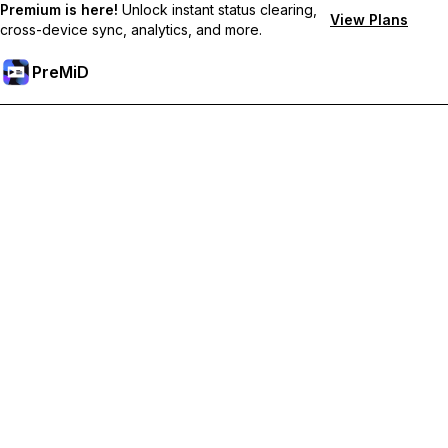
Premium is here!
Unlock instant status clearing,
View Plans
cross-device sync, analytics, and more.
PreMiD
Отключи Premium Функции
Получи незабавно изчистване на статуса,
персонализирани статуси, синхронизация между
устройства и приоритетна поддръжка