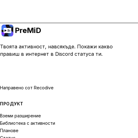
Премини към Premium
PreMiD
Твоята активност, навсякъде. Покажи какво
правиш в интернет в Discord статуса ти.
Направено с
от Recodive
ПРОДУКТ
Вземи разширение
Библиотека с активности
Планове
Статус